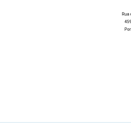
Rua do
459
Por