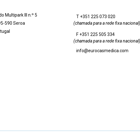
 Multipark III n.º 5
T +351 225 073 020
5-590 Seroa
(chamada para a rede fixa nacional
tugal
F +351 225 505 334
(chamada para a rede fixa nacional
info@eurocasmedica.com